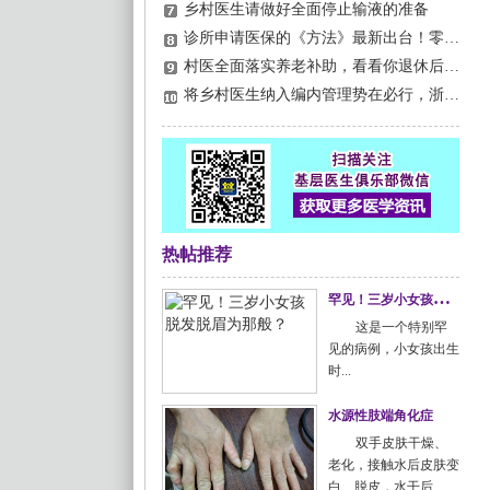
乡村医生请做好全面停止输液的准备
诊所申请医保的《方法》最新出台！零门槛，大批诊所来申请了……
村医全面落实养老补助，看看你退休后能拿到多少钱...
将乡村医生纳入编内管理势在必行，浙江已经开始！
热帖推荐
罕
见！三岁小女孩脱发脱眉为那般？
这是一个特别罕
见的病例，小女孩出生
时...
水源性肢端角化症
双手皮肤干燥、
老化，接触水后皮肤变
白、脱皮，水干后...