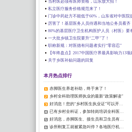
当村医必须有医师资格，山东放大招！
私立医疗服务价格规范来了！
门诊中药处方不能低于60%，山东省对中医院
厉害了！基层医务人员待遇和当地公务员看齐
80%的基层医疗卫生机构医护人员（村医）要
一大批乡镇卫生院要升“二甲”了！
职称新规：对医德有问题者实行“零容忍”
【年终盘点】2017中国医疗界最具影响力13项
关于乡医补贴问题的回复
本月热点排行
赤脚医生养老补助，终于来了！
乡村全科助理医师执业的最新“政策解读”
好消息！您的“乡村医生执业证”可以开诊所啦！（附具体要求）
已有乡村全科证，参加转岗培训全科医生有必要么？这里全说清！
好消息，赤脚医生、接生员和卫生员有政策了！
诊所刚复工就被紧急叫停？各地医疗机构应该注意这些！