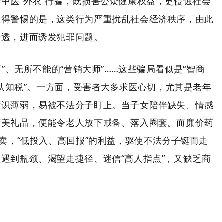
中医“外衣”行骗，既损害公众健康权益，更侵蚀社会
值得警惕的是，这类行为严重扰乱社会经济秩序，由此
渗透，进而诱发犯罪问题。
药”、无所不能的“营销大师”……这些骗局看似是“智商
“认知税”。一方面，受害者大多求医心切，尤其是老年
意识薄弱，易被不法分子盯上。当子女陪伴缺失、情感
精美礼品，便能令老人放下戒备、落入圈套。而廉价药
售卖，“低投入、高回报”的利益，驱使不法分子铤而走
遇到瓶颈、渴望走捷径、迷信“高人指点”，又缺乏商
。