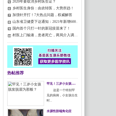
2020年要取消乡村医生证？
乡村医生身份：由农转医，大势所趋！
加强针开打！7大热点问题，权威解答
山东省卫健委下达通知：2021年新增600家村卫生室，完善村医待遇政策！
国内首个只打一针的新冠疫苗来了！
村医上门输液，患者死亡，两局介入调查，哪里违法了？
热帖推荐
罕
见！三岁小女孩脱发脱眉为那般？
这是一个特别罕
见的病例，小女孩出生
时...
水源性肢端角化症