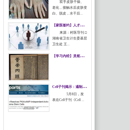
双手皮肤干燥、
老化，接触水后皮肤变
白、脱皮，水干后...
水源性肢端角化症
【
家医签约】人才不足，卫生院长也犯难！
来源：村医导刊 □
湖南省卫生计生委基层
卫生处 王...
【家医签约】人才不足，卫生院长
【
学习内经】灵枢篇：一至十一篇
也犯难！
【学习内经】灵枢篇：一至十一篇
C
ell子刊揭示：遏制恶性脑瘤的关键酶
5月8日，发
表在Cell子刊《Cell ...
Cell子刊揭示：遏制恶性脑瘤的关
键酶