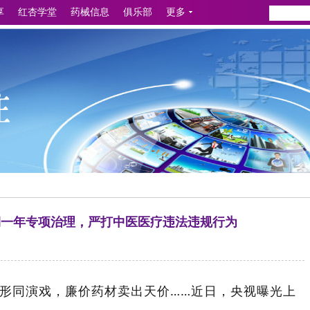
享
红杏学堂
药械信息
俱乐部
更多
期一年专项治理，严打中医医疗违法违规行为
问诊形同演戏，廉价药材卖出天价……近日，央视曝光上