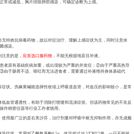
正常或减低，胸片排除肺部感染，可确定诊断为上感。
尚无特效抗病毒药物，故以对症治疗、缓解上感症状为主，同时注意休
菌感染。
别注意的是，
应首选口服药物
，不能无根据地盲目补液。
患者原有基础疾病加重，或出现较为严重的并发症；②由于严重高热导
③由于肠胃不适、呕吐而无法进食者，需要通过补液维持身体基础代
等症状。伪麻黄碱能选择性收缩上呼吸道血管，对血压的影响较小，是常
降低血管通透性，有助于消除打喷嚏和流涕症状。但该药物常见的不良反
操作精密仪器等行业工作者慎用。
，使用最广泛的是右美沙芬，治疗剂量对呼吸中枢无抑制作用，亦无成瘾
症状。常用对乙酰氨基酚0.5g，体温超过38.5
℃
时口服，一日不能超