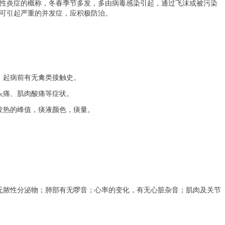
性炎症的概称，冬春季节多发，多由病毒感染引起，通过飞沫或被污染
可引起严重的并发症，应积极防治。
；起病前有无禽类接触史。
头痛、肌肉酸痛等症状。
发热的峰值，痰液颜色，痰量。
无脓性分泌物；肺部有无啰音；心率的变化，有无心脏杂音；肌肉及关节