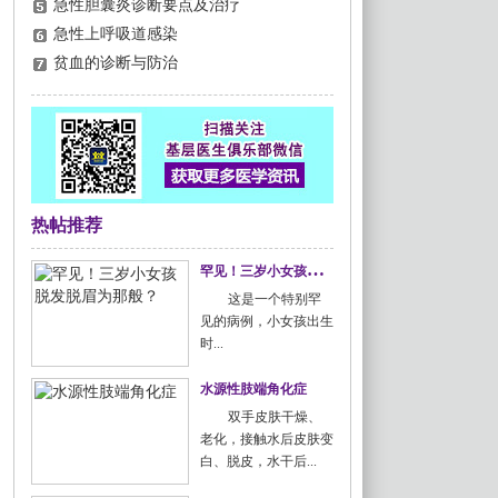
急性胆囊炎诊断要点及治疗
急性上呼吸道感染
贫血的诊断与防治
热帖推荐
罕
见！三岁小女孩脱发脱眉为那般？
这是一个特别罕
见的病例，小女孩出生
时...
水源性肢端角化症
双手皮肤干燥、
老化，接触水后皮肤变
白、脱皮，水干后...