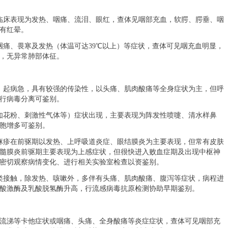
临床表现为发热、咽痛、流泪、眼红，查体见咽部充血，软腭、腭垂、咽
有红晕。
咽痛、畏寒及发热（体温可达39
℃
以上）等症状，查体可见咽充血明显，
，无异常肺部体征。
）起病急，具有较强的传染性，以头痛、肌肉酸痛等全身症状为主，但呼
行病毒分离可鉴别。
如花粉、刺激性气体等）症状出现，主要表现为阵发性喷嚏、清水样鼻
胞增多可鉴别。
麻疹在前驱期以发热、上呼吸道炎症、眼结膜炎为主要表现，但常有皮肤
髓膜炎前驱期主要表现为上感症状，但很快进入败血症期及出现中枢神
密切观察病情变化、进行相关实验室检查以资鉴别。
类接触，除发热、咳嗽外，多伴有头痛、肌肉酸痛、腹泻等症状，病程进
酸激酶及乳酸脱氢酶升高，行流感病毒抗原检测协助早期鉴别。
流涕等卡他症状或咽痛、头痛、全身酸痛等炎症症状，查体可见咽部充