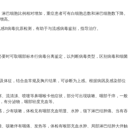
，淋巴细胞比例相对增加，重症患者可有白细胞总数和淋巴细胞数下降。
增高。
流感B病毒抗原检测，有助于与流感病毒鉴别，指导治疗。
必要时可取咽部标本行病毒分离鉴定，以判断病毒类型，区别病毒和细菌
及体征，结合血常规及胸片结果，可诊断为上感。根据病因及感染部位
塞、流清涕、喷嚏等鼻咽喉卡他症状，部分可出现咳嗽、咽部干痒，一般
，有分泌物，咽部轻度充血等。
感，少有咳嗽，体检见有咽部充血明显、水肿，颌下淋巴结肿痛。当有吞
难、咳嗽伴有咽痛、发热等，体检有喉部充血水肿、局部淋巴结肿大伴触