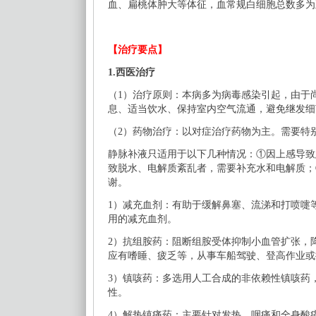
血、扁桃体肿大等体征，血常规白细胞总数多为
【治疗要点】
1.西医治疗
（
1）治疗原则：本病多为病毒感染引起，由于
息、适当饮水、保持室内空气流通，避免继发细
（
2）药物治疗：以对症治疗药物为主。需要特
静脉补液只适用于以下几种情况：
①因上感导致
致脱水、电解质紊乱者，需要补充水和电解质；
谢。
1）减充血剂：有助于缓解鼻塞、流涕和打喷嚏
用的减充血剂。
2）抗组胺药：阻断组胺受体抑制小血管扩张，
应有嗜睡、疲乏等，从事车船驾驶、登高作业或
3）镇咳药：多选用人工合成的非依赖性镇咳药
性。
4）解热镇痛药：主要针对发热、咽痛和全身酸痛等