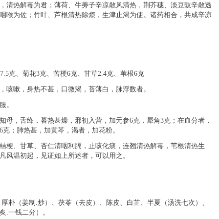
，清热解毒为君；薄荷、牛蒡子辛凉散风清热，荆芥穗、淡豆豉辛散透
咽喉为佐；竹叶、芦根清热除烦，生津止渴为使。诸药相合，共成辛凉
7.5克
、
菊花
3克
、
苦梗
6克
、
甘草
2.4克
、
苇根
6克
，咳嗽，身热不甚，口微渴，苔薄白，脉浮数者。
二服。
知母，舌绛，暮热甚燥，邪初入营，加元参
6克，犀角3克；在血分者，
6克；肺热甚，加黄芩，渴者，加花粉。
桔梗、甘草、杏仁清咽利膈，止咳化痰，连翘清热解毒，苇根清热生
凡风温初起，见证如上所述者，可以用之。
，厚朴（姜制.炒）、茯苓（去皮）、陈皮、白芷、半夏（汤洗七次）、
炙.一钱二分）。