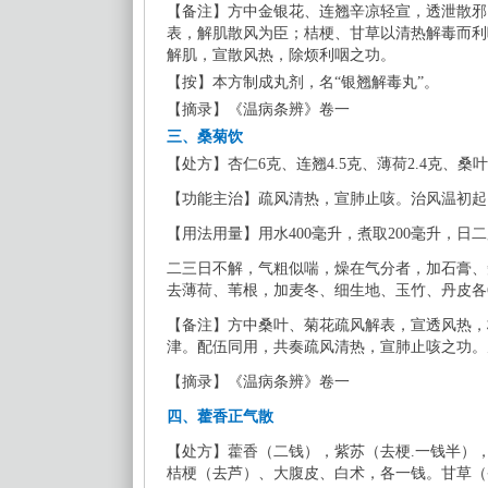
【
备注
】
方中金银花、连翘辛凉轻宣，透泄散邪
表，解肌散风为臣；桔梗、甘草以清热解毒而利
解肌，宣散风热，除烦利咽之功。
【
按
】
本方制成丸剂，名
“银翘解毒丸”。
【
摘录
】
《温病条辨》卷一
三、
桑菊饮
【
处方
】
杏仁
6克
、
连翘
4.5克
、
薄荷
2.4克
、
桑叶
【
功能主治
】
疏风清热，宣肺止咳。治风温初起
【
用法用量
】
用水
400毫升，煮取200毫升，日
二三日不解，气粗似喘，燥在气分者，加石膏、
去薄荷、苇根，加麦冬、细生地、玉竹、丹皮各
【
备注
】
方中桑叶、菊花疏风解表，宣透风热，
津。配伍同用，共奏疏风清热，宣肺止咳之功。
【
摘录
】
《温病条辨》卷一
四、
藿香正气散
【
处方
】
藿香（二钱），紫苏（去梗
.一钱半）
桔梗（去芦）、大腹皮、白术，各一钱。甘草（