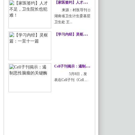
【
家医签约】人才不足，卫生院长也犯难！
来源：村医导刊 □
湖南省卫生计生委基层
卫生处 王...
【
学习内经】灵枢篇：一至十一篇
C
ell子刊揭示：遏制恶性脑瘤的关键酶
5月8日，发
表在Cell子刊《Cell ...