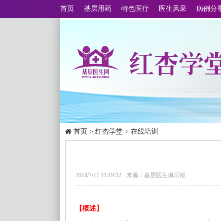
首页
基层用药
特色医疗
医生风采
病例分
首页
>
红杏学堂
>
在线培训
2018/7/17 11:19:32
来源：基层医生俱乐部
【概述】