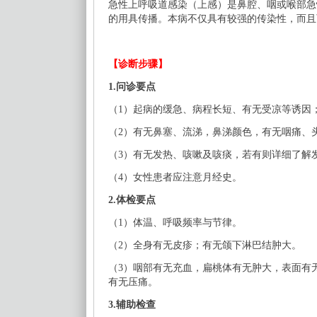
急性上呼吸道感染（上感）是鼻腔、咽或喉部急
的用具传播。本病不仅具有较强的传染性，而且
【诊断步骤】
1.问诊要点
（
1）起病的缓急、病程长短、有无受凉等诱因
（
2）有无鼻塞、流涕，鼻涕颜色，有无咽痛、
（
3）有无发热、咳嗽及咳痰，若有则详细了解
（
4）女性患者应注意月经史。
2.体检要点
（
1）体温、呼吸频率与节律。
（
2）全身有无皮疹；有无颌下淋巴结肿大。
（
3）咽部有无充血，扁桃体有无肿大，表面有
有无压痛。
3.辅助检查