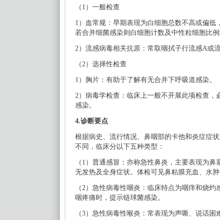
（
1）一般检查
1）血常规：早期表现为白细胞总数不高或偏低
若合并细菌感染则白细胞计数及中性粒细胞比例
2）流感病毒相关抗原：常取咽拭子行流感A或
（
2）选择性检查
1）胸片：有助于了解有无合并下呼吸道感染。
2）病毒学检查：临床上一般不开展此项检查，
感染。
4.诊断要点
根据病史、流行情况、鼻咽部的卡他和炎症症状
不同，临床分以下五种类型：
（
1）普通感冒：亦称急性鼻炎，主要表现为鼻
无发热及全身症状。体检可见鼻粘膜充血、水肿
（
2）急性病毒性咽炎：临床特点为咽痒和烧灼
咽疼痛时，提示链球菌感染。
（
3）急性病毒性喉炎：常表现为声嘶、说话困