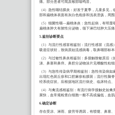
痛。部分患者可闻及喉部喘鸣音。
（
4）急性咽结膜炎：好发于夏季，儿童多见，
部和扁桃体表面有灰白色疱疹和浅表溃疡，周围
（
5）细菌性咽—扁桃体炎：急性起病，有明显
扁桃体肿大有脓性分泌物，颌下淋巴结肿大压痛
5.鉴别诊断要点
（
1）与流行性感冒相鉴别：流行性感冒（流感
吸道症状轻，致病原始流感病毒，取鼻咽部标本
（
2）与过敏性鼻炎相鉴别：多接触致敏原后（
涕、鼻塞和鼻痒。鼻腔分泌物涂片见嗜酸性粒细
（
3）与急性传染病早期相鉴别：急性传染病如
出现红色斑丘疹和口腔麻疹粘膜斑；流行性脑脊
经系统症状。应根据地区流行病史、临床特点、
（
4）与禽流感相鉴别：有流行病学接触史如禽
展快，血常规检查白细胞一般不高或偏低，血肌
6.确定诊断
存在受凉、淋雨、疲劳等诱因，有喷嚏、鼻塞、