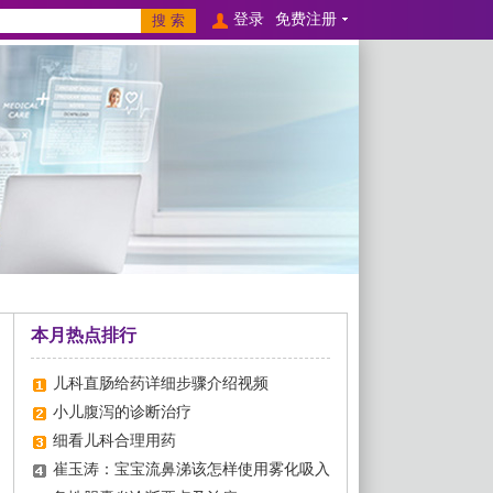
登录
免费注册
本月热点排行
儿科直肠给药详细步骤介绍视频
小儿腹泻的诊断治疗
细看儿科合理用药
崔玉涛：宝宝流鼻涕该怎样使用雾化吸入