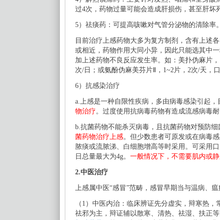
过
4次，药物过量可能会造成肝损伤，甚至肝坏
5）祛痰药：可提高咳嗽对气管分泌物的清除率。常
目前治疗上感药物大多为复方制剂，含有上述各
或相近，药物作用大同小异，因此只能选其中一
加上述药物不良反应发生率。如：美扑伪麻片，
次/日；或氨酚伪麻美芬片Ⅱ，1~2片，2次/
6）抗感染治疗
a.上感是一种自限性疾病，多由病毒感染引起
物治疗
。过度使用抗病毒药物有造成流感病毒耐
b.抗菌药物不能杀灭病毒，且抗菌药物对预防
菌药物治疗上感
。但少数患者可原发或在病毒感
脓痰或流脓涕、白细胞增高等时采用。可采用口
日总量最大为4g。
一般情况下，不需要肌内或静
2.中医治疗
上感属中医
“感冒”范畴，感冒早期当与温病、
（
1）中医内治：临床辨证先分虚实，辩寒热，
祛邪为主，辩证辅以散寒、清热、祛湿、扶正等