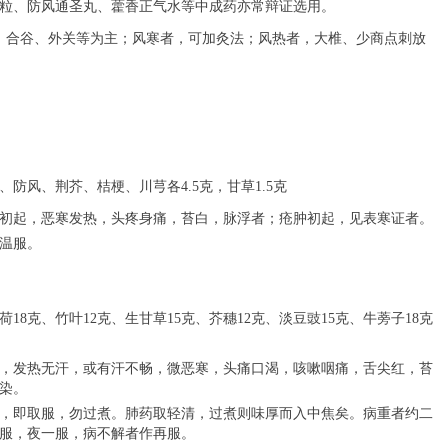
粒、防风通圣丸、藿香正气水等中成药亦常辩证选用。
、合谷、外关等为主；风寒者，可加灸法；风热者，大椎、少商点刺放
、
防风
、
荆芥
、
桔梗
、
川芎各
4.5克
，
甘草
1.5克
初起，恶寒发热，头疼身痛，苔白，脉浮者；疮肿初起，见表寒证者。
，温服。
荷
18克
、
竹叶
12克
、
生甘草
15克
、
芥穗
12克
、
淡豆豉
15克
、
牛蒡子
18克
，发热无汗，或有汗不畅，微恶寒，头痛口渴，咳嗽咽痛，舌尖红，苔
染。
出，即取服，勿过煮。肺药取轻清，过煮则味厚而入中焦矣。病重者约二
服，夜一服，病不解者作再服。