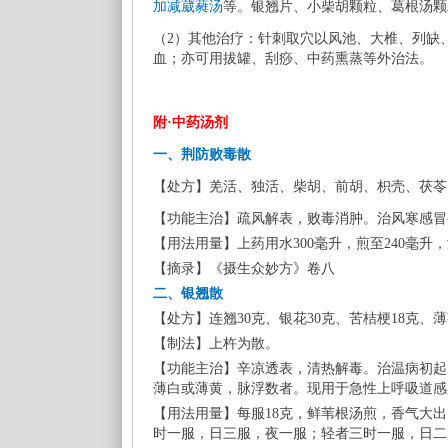
加减葳蕤汤
等。银翘片、小柴胡颗粒、葛根汤颗
（
2）其他治疗：针刺取穴以风池、大椎、列缺
血；亦可用拔罐、刮痧、中药熏蒸等外治法。
附
·中药汤剂
一、
荆防败毒散
【
处方
】
羌活
、
独活
、
柴胡
、
前胡
、
枳壳
、
茯苓
【
功能主治
】
疏风解表，败毒消肿。治
风寒
感冒
【
用法用量
】
上药用水
300毫升，煎至240毫升
【
摘录
】
《摄生众妙方》卷八
二、
银翘散
【
处方
】
连翘
30克
、
银花
30克
、
苦桔梗
18克
、
薄
【
制法
】
上杵为散。
【
功能主治
】
辛凉透表，清热解毒。治温病初起
薄白或薄黄，脉浮数者。现用于急性上呼吸道感
【
用法用量
】
每服
18克，鲜苇根汤煎，香气大
时一服，日三服，夜一服；轻者三时一服，日二