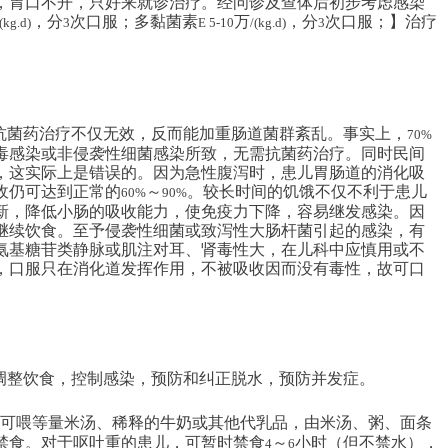
，胃口不开，只好来就诊治疗。经问诊及查体后初步考虑感染
，分
次口服；多黏菌素
万
，分
次口服；】治疗
/(kg.d)
3
E 5-10
/(kg.d)
3
抗菌药治疗不仅无效，反而能加重肠道菌群紊乱。事实上，
70%
毒感染或非侵袭性细菌感染所致，无需抗菌药治疗。同时民间
，这实际上是错误的。因为急性腹泻时，患儿胃肠道的消化吸
收仍可达到正常的
～
。较长时间的饥饿不仅不利于患儿
60%
90%
新，降低小肠的吸收能力，使免疫力下降，容易继发感染。因
继续饮食。至予侵袭性细菌或致泻性大肠杆菌引起的感染，有
氨基糖苷类静脉或肌注对耳、肾毒性大，在儿科中应慎用或不
，口服只在消化道发挥作用，不被吸收因而没有毒性，故可口
调整饮食，控制感染，预防和纠正脱水，预防并发症。
可喂等量米汤、稀释的牛奶或其他代乳品，由米汤、粥、面条
禁食。对于呕吐重的患儿，可暂时禁食
～
小时（但不禁水），
4
6