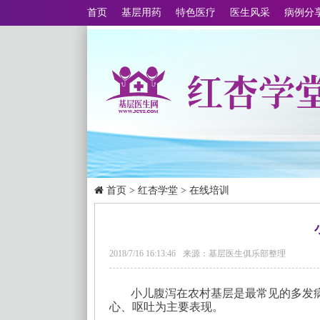
首页
基层用药
特色医疗
医生风采
病例分
首页
>
红杏学堂
>
在线培训
2018/7/16 16:13:46
来源：基层医生俱乐部整理
小儿腹泻在农村基层是最常见的多发
心、呕吐为主要表现。