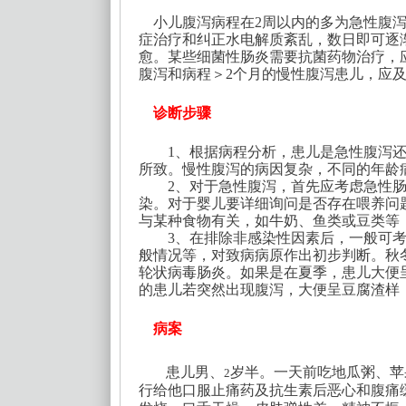
小儿腹泻病程在
2周以内的多为急性腹
症治疗和纠正水电解质紊乱，数日即可逐
愈。某些细菌性肠炎需要抗菌药物治疗，
腹泻和病程＞2个月的慢性腹泻患儿，应
诊断步骤
1、根据病程分析，患儿是急性腹泻还
所致。慢性腹泻的病因复杂，不同的年龄
2、对于急性腹泻，首先应考虑急性肠
染。对于婴儿要详细询问是否存在喂养问
与某种食物有关，如牛奶、鱼类或豆类等
3、在排除非感染性因素后，一般可考
般情况等，对致病病原作出初步判断。秋
轮状病毒肠炎。如果是在夏季，患儿大便
的患儿若突然出现腹泻，大便呈豆腐渣样
病案
患儿男、
岁半。一天前吃地瓜粥、苹
2
行给他口服止痛药及抗生素后恶心和腹痛