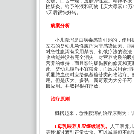
发烧、口舌干燥，皮肤弹性差。精神不振
性肠炎。给予补液和药物【庆大霉素
万
1-2
天后很快好转。
3
病案分析
小儿腹泻是由病毒感染引起的，使用
左右的婴幼儿急性腹泻为非感染因素、病
对急性腹泻有采用禁食、饥饿疗法的说法
收功能并没有完全消失，对营养物质的吸
营养的维持，而且影响肠黏膜的修复和更
此，婴幼儿腹泻不宜禁食，而应采用合理
明显脓血便时应给氨基糖苷类药物治疗。
用。但是庆大、多黏、新霉素为大分子药
服应用。并取得很好疗效。
治疗原则
概括起来，急性腹泻的治疗原则为：
母乳喂养儿应继续哺乳。
人工喂养儿
1.
等逐渐过渡到正常饮食。可以减量但不能