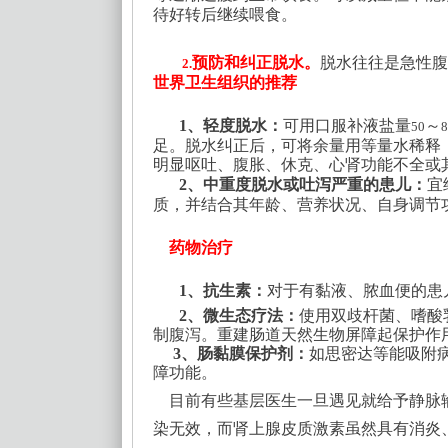
待好转后继续喂食。
预防和纠正脱水。
脱水往往是急性腹
2.
世界卫生组织的推荐
1、轻度脱水
：
可用口服补液盐量
～
50
8
足。脱水纠正后，可将余量用等量水稀释
明显呕吐、腹胀、休克、心肾功能不全或
2、中重度脱水或吐泻严重的患儿
：
宜
质，并结合其年龄、营养状况、自身调节
药物治疗
1、抗生素：
对于有黏液、脓血便的患
2、微生态疗法
：
使用双歧杆菌、嗜酸
制腹泻。重建肠道天然生物屏障起保护作
3、肠黏膜保护剂
：
如思密达等能吸附
障功能。
目前有些
基层医生
一旦遇见就给予静脉
染无效，而肾上腺皮质激素虽然具有消炎