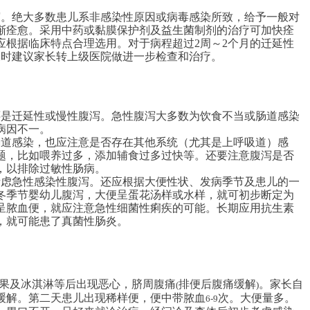
泻。绝大多数患儿系非感染性原因或病毒感染所致，给予一般对
渐痊愈。采用中药或黏膜保护剂及益生菌制剂的治疗可加快痊
应根据临床特点合理选用。对于病程超过2周～2个月的迁延性
及时建议家长转上级医院做进一步检查和治疗。
是迁延性或慢性腹泻。急性腹泻大多数为饮食不当或肠道感染
病因不一。
道感染，也应注意是否存在其他系统（尤其是上呼吸道）感
题，比如喂养过多，添加辅食过多过快等。还要注意腹泻是否
，以排除过敏性肠病。
虑急性感染性腹泻。还应根据大便性状、发病季节及患儿的一
冬季节婴幼儿腹泻，大便呈蛋花汤样或水样，就可初步断定为
呈脓血便，就应注意急性细菌性痢疾的可能。长期应用抗生素
，就可能患了真菌性肠炎。
果及冰淇淋等后出现恶心，脐周腹痛
排便后腹痛缓解
。家长自
(
)
缓解。第二天患儿出现稀样便，便中带脓血
次。大便量多。
6-9