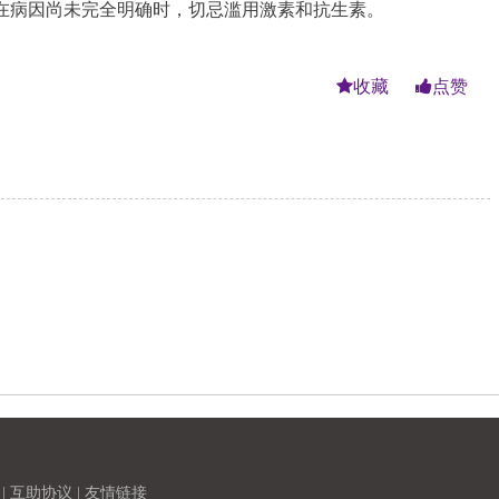
在病因尚未完全明确时，切忌滥用激素和抗生素。
收藏
点赞
|
互助协议
|
友情链接