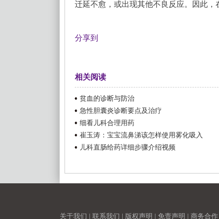
迁延不愈，或出现其他不良反应。因此，
分享到
相关阅读
贫血的诊断与防治
急性胆囊炎诊断要点及治疗
细看儿科合理用药
崔玉涛：宝宝流鼻涕该怎样使用雾化吸入
儿科直肠给药详细步骤介绍视频
关于我们
|
联系我们
|
版权声明
|
免责声明
|
商务合作