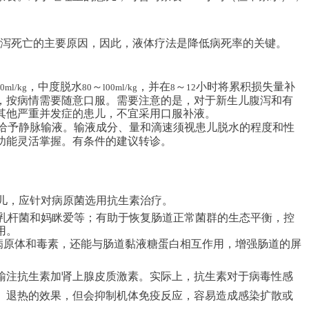
泻死亡的主要原因，因此，液体疗法是降低病死率的关键。
，中度脱水
～
，并在
～
小时将累积损失量补
0ml/kg
80
l00ml/kg
8
12
，按病情需要随意口服。需要注意的是，对于新生儿腹泻和有
其他严重并发症的患儿，不宜采用口服补液。
给予静脉输液。输液成分、量和滴速须视患儿脱水的程度和性
功能灵活掌握。有条件的建议转诊。
儿，应针对病原菌选用抗生素治疗。
乳杆菌和妈眯爱等；有助于恢复肠道正常菌群的生态平衡，控
用。
病原体和毒素，还能与肠道黏液糖蛋白相互作用，增强肠道的屏
输注抗生素加肾上腺皮质激素。实际上，抗生素对于病毒性感
、退热的效果，但会抑制机体免疫反应，容易造成感染扩散或