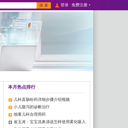
登录
免费注册
本月热点排行
儿科直肠给药详细步骤介绍视频
小儿腹泻的诊断治疗
细看儿科合理用药
崔玉涛：宝宝流鼻涕该怎样使用雾化吸入