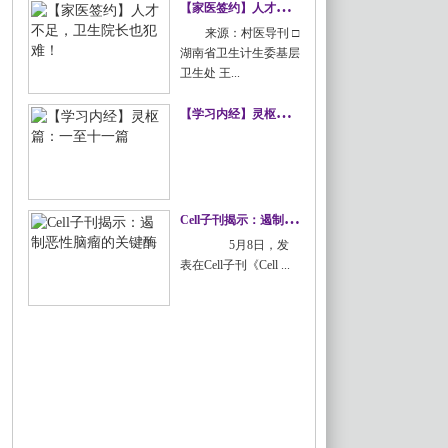
【
家医签约】人才不足，卫生院长也犯难！
来源：村医导刊 □
湖南省卫生计生委基层
卫生处 王...
【
学习内经】灵枢篇：一至十一篇
C
ell子刊揭示：遏制恶性脑瘤的关键酶
5月8日，发
表在Cell子刊《Cell ...