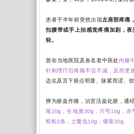
患者于半年前突然出现
左肩部疼痛
扣腰带或手上抬感觉疼痛加剧，夜
轻。
曾在当地医院及各名老中医处
内服
针刺理疗后疼痛不仅不减，反而更
边尖及舌下瘀点明显、脉紧而涩、
辨为瘀血作痛，治宜活血化瘀，通
尾20g，生地黄20g，川芎10g，赤
蜈蚣2条，土鳖虫10g，僵蚕20g。