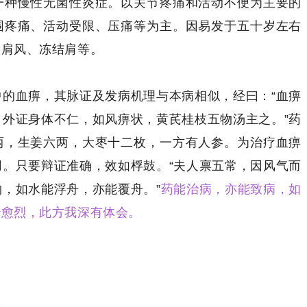
一种慢性无菌性炎症。以关节疼痛和活动不便为主要的
围疼痛、活动受限、压痛等为主。因易发于五十岁左右
漏肩风、冻结肩等。
的血痹，其脉证及发病机理与本病相似，经曰：“血痹
外证身体不仁，如风痹状，黄芪桂枝五物汤主之。”药
两，生姜六两，大枣十二枚，一方有人参。为治疗血痹
。只要辩证准确，效如桴鼓。“夫人禀五常，因风气而
，如水能浮舟，亦能覆舟。”
药能治病，亦能致病，如
治愈烈，此方我深有体会。
诊