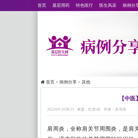
首页
基层用药
特色医疗
医生风采
病例分
首页
>
病例分享
>
其他
【中医
2022/6/9 10:08:23
来源：红杏e生
作者：吴书清
肩周炎，全称肩关节周围炎，是肩