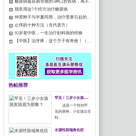
糖尿病最容易导致的5种口腔疾病，再不注意就晚了！
我常用这7个经方治疗糖尿病
仲景附子与半夏同用，治疗受寒引起的腹痛腹泻
止痒的十种方法（含代表方）
92岁老中医，一生治疗妇科病的经验
【中医】治牙疼，这个方子有奇效！（附案例）
热帖推荐
罕
见！三岁小女孩脱发脱眉为那般？
这是一个特别罕
见的病例，小女孩出生
时...
水源性肢端角化症