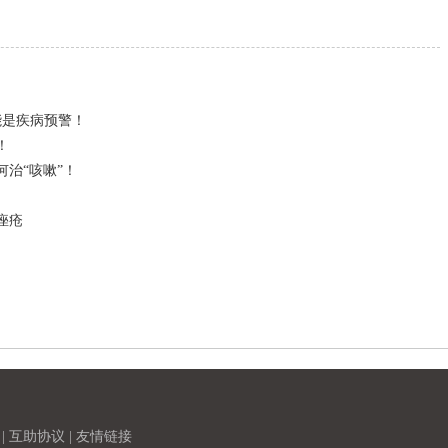
能是疾病预警！
！
治“咳嗽”！
痤疮
|
互助协议
|
友情链接