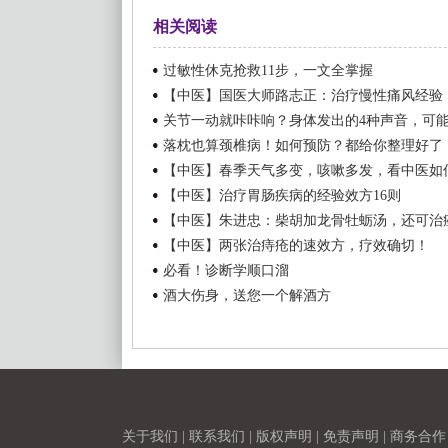
相关阅读
过敏性休克抢救11步，一文全掌握
【中医】国医大师路志正：治疗慢性痛风经验
关节一动就咔咔响？身体发出的4种声音，可
落枕也算颈椎病！如何预防？都给你整理好了
【中医】春季天气多变，咳嗽多发，看中医如何
【中医】治疗胃肠疾病的经验效方16则
【中医】朱进忠：柴胡加龙骨牡蛎汤，还可治
【中医】两张治痔疮的速效方，疗效确切！
必看！诊断学顺口溜
酒大伤身，送您一个解酒方
关于我们
|
联系我们
|
版权声明
|
免责声明
|
商务合作