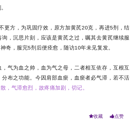
剂。
不更方，为巩固疗效，原方加黄芪20克，再进5剂，结
咨询，沉思片刻，应该是黄芪之过，嘱其去黄芪继续服
神奇，服完5剂后便痊愈，随访10年未见复发。
血，气为血之帅，血为气之母，二者相互依存，互根互
、分布之功能。今因肩部血瘀，血瘀者必气滞，若不活
不散，气滞愈烈，故疼痛加剧，切记。
收藏
点赞