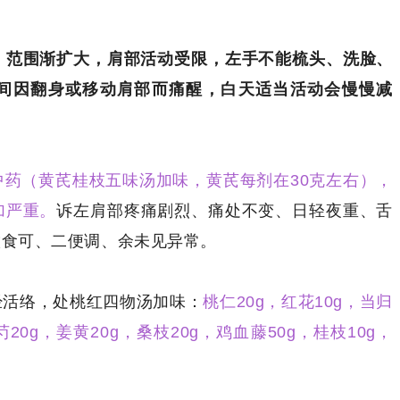
，范围渐扩大，肩部活动受限，左手不能梳头、洗脸、
间因翻身或移动肩部而痛醒，白天适当活动会慢慢减
中药（黄芪桂枝五味汤加味，黄芪每剂在30克左右），
加严重。
诉左肩部疼痛剧烈、痛处不变、日轻夜重、舌
饮食可、二便调、余未见异常。
经活络，处桃红四物汤加味：
桃仁20g，红花10g，当归
芍20g，姜黄20g，桑枝20g，鸡血藤50g，桂枝10g，