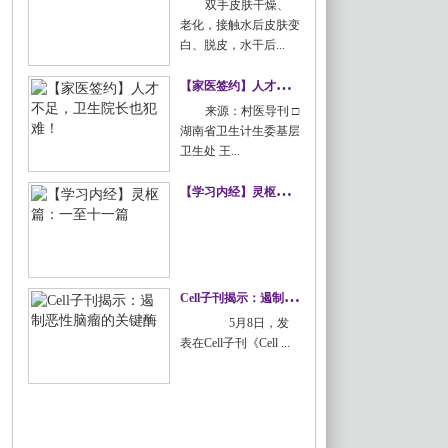
双手皮肤干燥、
老化，接触水后皮肤变
白、脱皮，水干后...
【
家医签约】人才不足，卫生院长也犯难！
来源：村医导刊 □
湖南省卫生计生委基层
卫生处 王...
【
学习内经】灵枢篇：一至十一篇
C
ell子刊揭示：遏制恶性脑瘤的关键酶
5月8日，发
表在Cell子刊《Cell ...