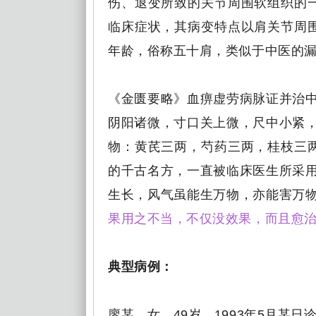
伤、退变所致的关节周围软组织的
临床症状，其病变特点以肩关节周
年龄，俗称五十肩，类似于中医的
《金匮要略》血痹虚劳病脉证并治中
阴阳诸微，寸口关上微，尺中小紧，
物：黄芪三两，芍药三两，桂枝三
的千古名方，一直被临床医生所采用
生长，风气虽能生万物，亦能害万物
果用之不当，不仅没效果，而且愈
典型病例：
廖某，女，49岁，1993年5月某日