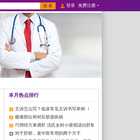
登录
免费注册
本月热点排行
主诉怎么写？临床常见主诉书写举例 ！
腹痛部位和对应脏器疾病
巧用经方来调肝 沈氏女科小柴胡汤治肝郁
对于肝郁，老中医常用的两个方子