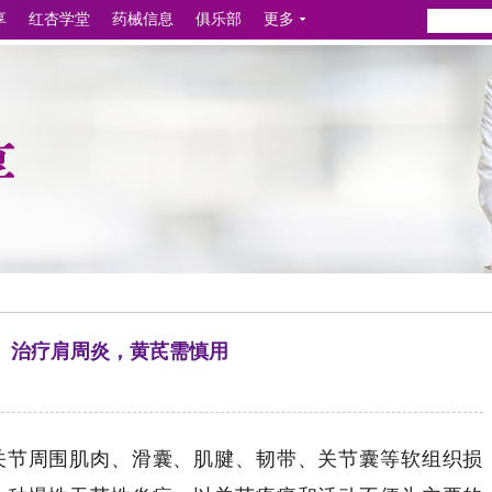
享
红杏学堂
药械信息
俱乐部
更多
】治疗肩周炎，黄芪需慎用
关节周围肌肉、滑囊、肌腱、韧带、关节囊等软组织损