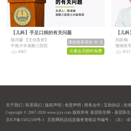
【儿科】手足口病的有关问题
【儿科
陈淳媛 【主任医师】
刘跃梅 
课程阅享原价:99 元
中南大学湘雅三医院
赣南医
注册会员限时免费
8465
8111
关于我们
|
联系我们
|
版权声明
|
免责声明
|
商务合作
|
互助协议
|
友
Copyright © 2007-2026 www.jcys.com 版权所有 基层医生网 - 
京ICP备15052330号-1
互联网药品信息服务资格证书编号：（京）-非经营性