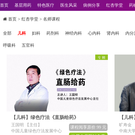
首页
基层用药
特色医疗
医生风采
病例分享
红杏学堂
药
首页
>
红杏学堂
> 名师课程
全部
儿科
妇科
药剂科
神经内科
心内科
肾内科
内分
呼吸科
五官科
【儿科】绿色疗法《直肠给药》
【儿科
王国明 【主任】
旷寿金 
课程阅享原价:99 元
中国儿童绿色疗法发展中心
中南大