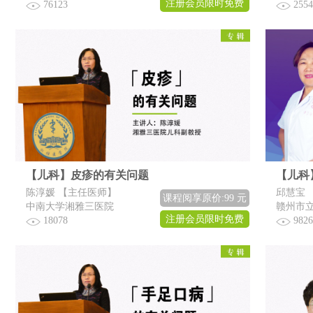
注册会员限时免费
76123
2554
【儿科】皮疹的有关问题
陈淳媛 【主任医师】
邱慧宝 
课程阅享原价:99 元
中南大学湘雅三医院
赣州市
注册会员限时免费
18078
9826