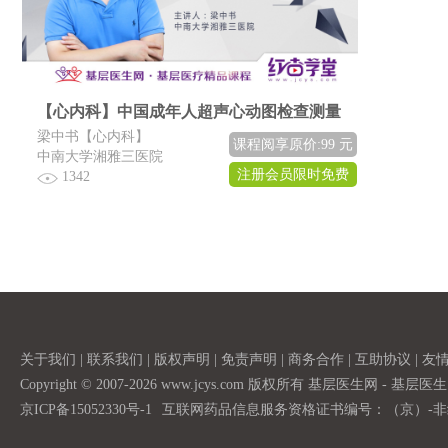
【心内科】中国成年人超声心动图检查测量
梁中书【心内科】
课程阅享原价:99 元
中南大学湘雅三医院
注册会员限时免费
1342
关于我们
|
联系我们
|
版权声明
|
免责声明
|
商务合作
|
互助协议
|
友
Copyright © 2007-2026 www.jcys.com 版权所有 基层医生网 - 
京ICP备15052330号-1
互联网药品信息服务资格证书编号：（京）-非经营性