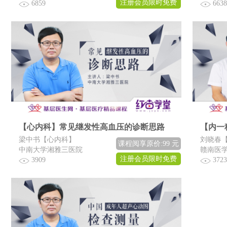
注册会员限时免费
6859
6638
【心内科】常见继发性高血压的诊断思路
【内一
梁中书【心内科】
刘晓春
课程阅享原价:99 元
中南大学湘雅三医院
赣南医
注册会员限时免费
3909
3723