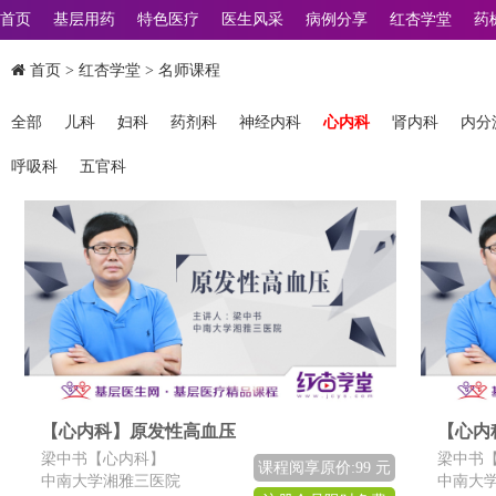
首页
基层用药
特色医疗
医生风采
病例分享
红杏学堂
药
首页
>
红杏学堂
> 名师课程
全部
儿科
妇科
药剂科
神经内科
心内科
肾内科
内分
呼吸科
五官科
【心内科】原发性高血压
【心内
梁中书【心内科】
梁中书
课程阅享原价:99 元
中南大学湘雅三医院
中南大