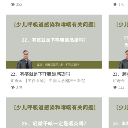
355
178
22、有痰就是下呼吸道感染吗
旷寿金 【主任医师】 中南大学湘雅三医院
旷寿金 
370
322