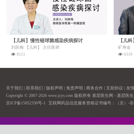
【儿科】慢性链球菌感染疾病探讨
【儿科
刘跃梅 【儿科】 主任医师
旷寿金 
8111
6319
关于我们
|
联系我们
|
版权声明
|
免责声明
|
商务合作
|
互助协议
|
友
Copyright © 2007-2026 www.jcys.com 版权所有 基层医生网 - 
京ICP备15052330号-1
互联网药品信息服务资格证书编号：（京）-非经营性