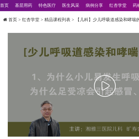
首页
基层用药
特色医疗
医生风采
病例分享
红杏学堂
药
首页
>
红杏学堂
>
精品课程列表
> 【儿科】少儿呼吸道感染和哮喘