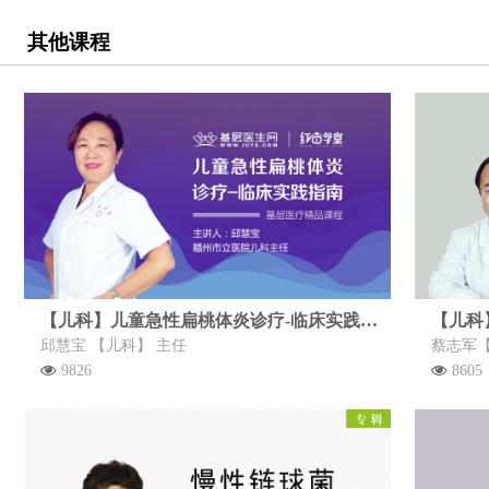
其他课程
【儿科】儿童急性扁桃体炎诊疗-临床实践指南
【儿科
邱慧宝 【儿科】 主任
蔡志军【
9826
8605