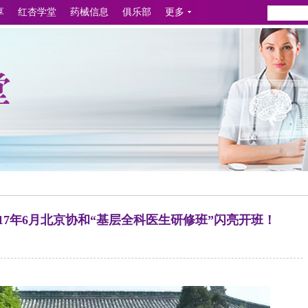
享
红杏学堂
药械信息
俱乐部
更多
17年6月北京协和“基层全科医生研修班”闪亮开班！