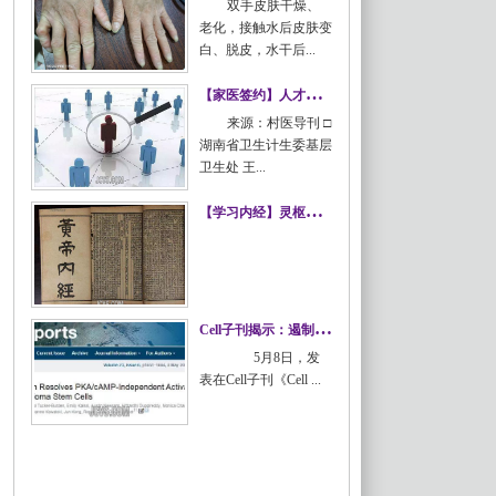
双手皮肤干燥、
老化，接触水后皮肤变
白、脱皮，水干后...
水源性肢端角化症
【
家医签约】人才不足，卫生院长也犯难！
来源：村医导刊 □
湖南省卫生计生委基层
卫生处 王...
【家医签约】人才不足，卫生院长
【
学习内经】灵枢篇：一至十一篇
也犯难！
【学习内经】灵枢篇：一至十一篇
C
ell子刊揭示：遏制恶性脑瘤的关键酶
5月8日，发
表在Cell子刊《Cell ...
Cell子刊揭示：遏制恶性脑瘤的关
键酶