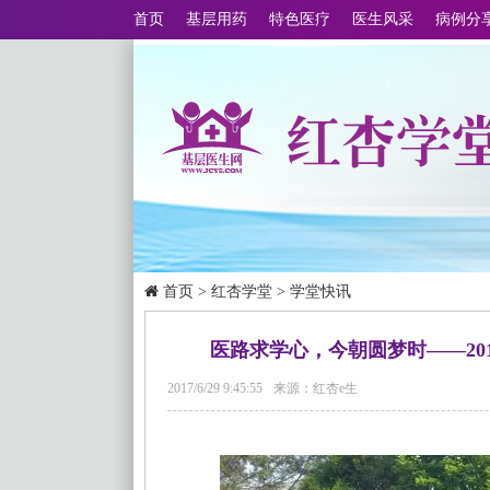
首页
基层用药
特色医疗
医生风采
病例分
首页
>
红杏学堂
>
学堂快讯
医路求学心，今朝圆梦时——20
2017/6/29 9:45:55
来源：红杏e生