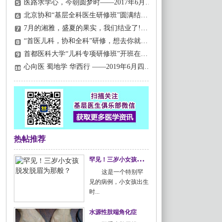
医路求学心，今朝圆梦时——2017年6月北京协和“基层全科医生研修班”闪亮开班！
北京协和“基层全科医生研修班”圆满结业！
7月的湘雅，盛夏的果实，我们结业了!——热烈祝贺2018湘雅研修班4期圆满落幕！
“首医儿科，协和全科”研修，想去你就来，学费我们付！
首都医科大学“儿科专项研修班”开班在即，更专业、更实用，现在就可以报名！
心向医 蜀地学 华西行 ——2019年6月四川大学“华西基层医生全科研修班”圆满结业！
热帖推荐
罕
见！三岁小女孩脱发脱眉为那般？
这是一个特别罕
见的病例，小女孩出生
时...
水源性肢端角化症