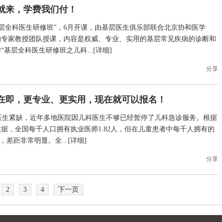
就来，学费我们付！
层全科医生研修班”，6月开课，由基层医生俱乐部联合北京协和医学
的专家教授团队授课，内容是权威、专业、实用的基层常见疾病的诊断和
基层全科医生研修班之儿科...[
详细
]
分享
班在即，更专业、更实用，现在就可以报名！
医生紧缺，近年多地医院因儿科医生不够已经暂停了儿科急诊服务。根据
据，全国每千人口拥有执业医师1.82人，但在儿童患者中每千人拥有的
，差距非常明显。全...[
详细
]
分享
2
3
4
下一页