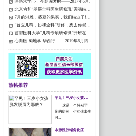
医路求学心，今朝圆梦时——2017年6月北京协和“基层全科医生研修班”闪亮开班！
北京协和“基层全科医生研修班”圆满结业！
7月的湘雅，盛夏的果实，我们结业了!——热烈祝贺2018湘雅研修班4期圆满落幕！
“首医儿科，协和全科”研修，想去你就来，学费我们付！
首都医科大学“儿科专项研修班”开班在即，更专业、更实用，现在就可以报名！
心向医 蜀地学 华西行 ——2019年6月四川大学“华西基层医生全科研修班”圆满结业！
热帖推荐
罕
见！三岁小女孩脱发脱眉为那般？
这是一个特别罕
见的病例，小女孩出生
时...
水源性肢端角化症