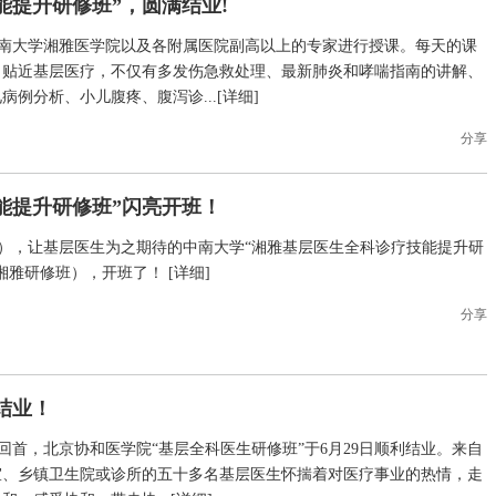
技能提升研修班”，圆满结业!
中南大学湘雅医学院以及各附属医院副高以上的专家进行授课。每天的课
，贴近基层医疗，不仅有多发伤急救处理、最新肺炎和哮喘指南的讲解、
病例分析、小儿腹疼、腹泻诊...[
详细
]
分享
技能提升研修班”闪亮开班！
日），让基层医生为之期待的中南大学“湘雅基层医生全科诊疗技能提升研
湘雅研修班），开班了！ [
详细
]
分享
结业！
回首，北京协和医学院“基层全科医生研修班”于6月29日顺利结业。来自
室、乡镇卫生院或诊所的五十多名基层医生怀揣着对医疗事业的热情，走