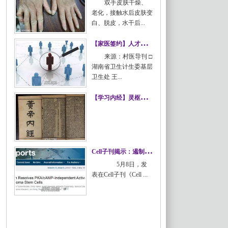
双手皮肤干燥、
老化，接触水后皮肤变
白、脱皮，水干后...
水源性肢端角化症
【
家医签约】人才不足，卫生院长也犯难！
来源：村医导刊 □
湖南省卫生计生委基层
卫生处 王...
【家医签约】人才不足，卫生院长
【
学习内经】灵枢篇：一至十一篇
也犯难！
【学习内经】灵枢篇：一至十一篇
C
ell子刊揭示：遏制恶性脑瘤的关键酶
5月8日，发
表在Cell子刊《Cell ...
Cell子刊揭示：遏制恶性脑瘤的关
键酶