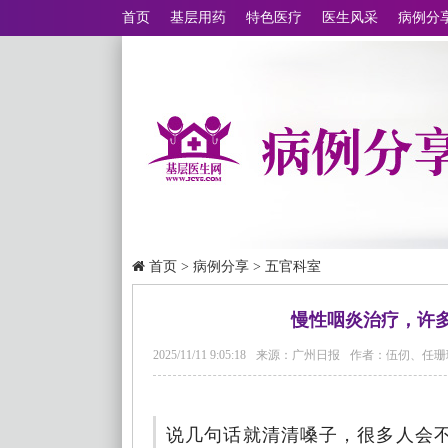
首页
基层用药
特色医疗
医生风采
病例分
首页
>
病例分享
>
五官科室
慢性咽炎治疗，许
2025/11/11 9:05:18
来源：广州日报
作者：伍仞、任珊
说几句话就清清嗓子，很多人会不