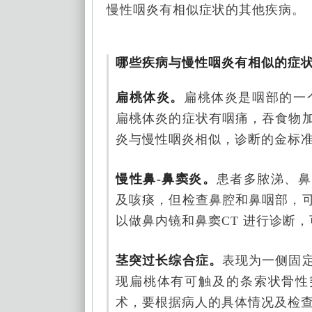
慢性咽炎有相似症状的其他疾病。
哪些疾病与慢性咽炎有相似的症
扁桃体炎。
扁桃体炎是咽部的一
扁桃体炎的症状有咽痛，吞食物
炎与慢性咽炎相似，诊断的金标
慢性鼻-鼻窦炎。
患者多脓涕、鼻
及咳痰，但检查鼻腔和鼻咽部，
以做鼻内镜和鼻窦CT 进行诊断
茎突过长综合症。
表现为一侧固
现扁桃体有可触及的条索状骨性
术，要根据病人的具体情况及检