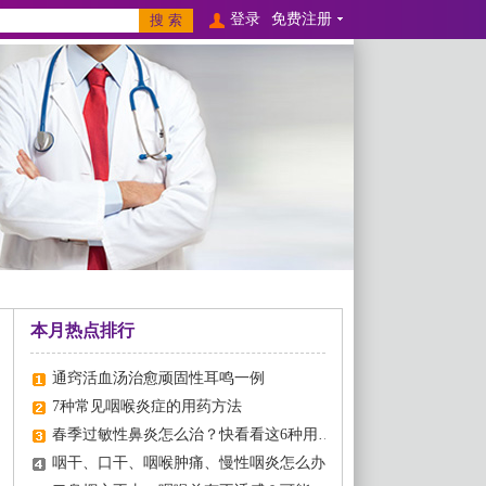
登录
免费注册
本月热点排行
通窍活血汤治愈顽固性耳鸣一例
7种常见咽喉炎症的用药方法
春季过敏性鼻炎怎么治？快看看这6种用药！
咽干、口干、咽喉肿痛、慢性咽炎怎么办?