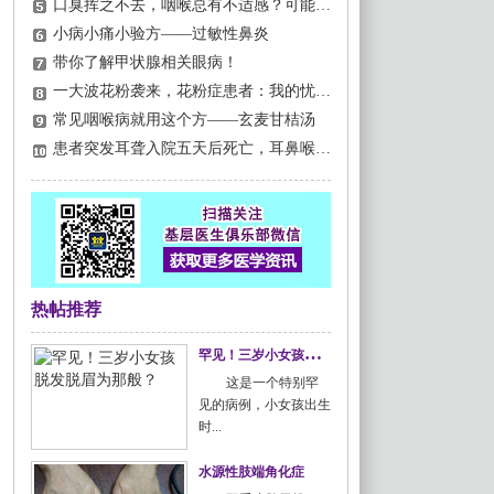
口臭挥之不去，咽喉总有不适感？可能是扁桃体结石惹的祸！
小病小痛小验方——过敏性鼻炎
带你了解甲状腺相关眼病！
一大波花粉袭来，花粉症患者：我的忧伤你不懂.....
常见咽喉病就用这个方——玄麦甘桔汤
患者突发耳聋入院五天后死亡，耳鼻喉科需要警惕这些问题
热帖推荐
罕
见！三岁小女孩脱发脱眉为那般？
这是一个特别罕
见的病例，小女孩出生
时...
水源性肢端角化症