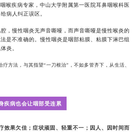
为咽喉疾病专家，中山大学附属第一医院耳鼻咽喉科医
要给病人纠正误区。
鸣腔，慢性咽炎无声音嘶哑，而声音嘶哑是慢性喉炎的
说法是不准确的。慢性咽炎是咽部粘膜、粘膜下淋巴组
桃体炎。
治疗方法，与其指望“一刀根治”，不如多管齐下，从生活、
身疾病也会让咽部受连累
疗效果欠佳；症状顽固、轻重不一；因人、因时间而