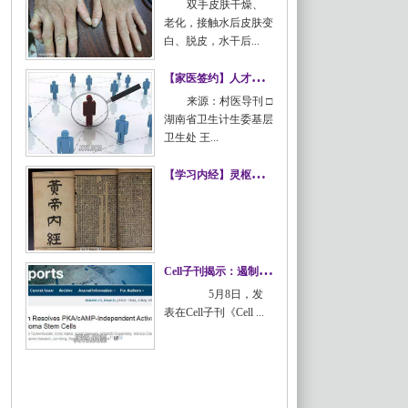
双手皮肤干燥、
老化，接触水后皮肤变
白、脱皮，水干后...
水源性肢端角化症
【
家医签约】人才不足，卫生院长也犯难！
来源：村医导刊 □
湖南省卫生计生委基层
卫生处 王...
【家医签约】人才不足，卫生院长
【
学习内经】灵枢篇：一至十一篇
也犯难！
【学习内经】灵枢篇：一至十一篇
C
ell子刊揭示：遏制恶性脑瘤的关键酶
5月8日，发
表在Cell子刊《Cell ...
Cell子刊揭示：遏制恶性脑瘤的关
键酶