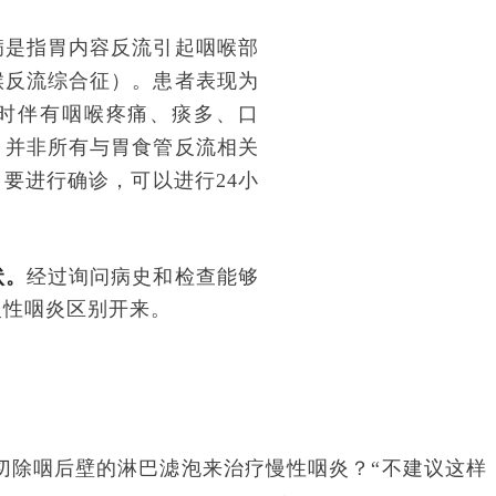
病是指胃内容反流引起咽喉部
喉反流综合征）。患者表现为
时伴有咽喉疼痛、痰多、口
，并非所有与胃食管反流相关
要进行确诊，可以进行24小
状。
经过询问病史和检查能够
慢性咽炎区别开来。
切除咽后壁的淋巴滤泡来治疗慢性咽炎？“不建议这样