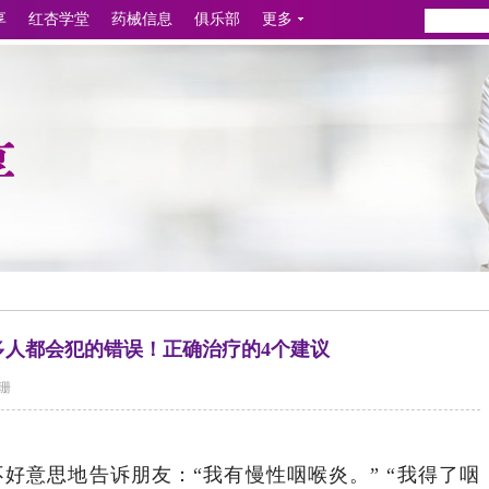
享
红杏学堂
药械信息
俱乐部
更多
多人都会犯的错误！正确治疗的4个建议
珊
好意思地告诉朋友：“我有慢性咽喉炎。” “我得了咽