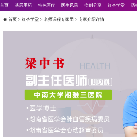
首页
基层用药
特色医疗
医生风采
病例分享
红杏学堂
药
首页
>
红杏学堂
>
名师课程专家团
> 专家介绍详情